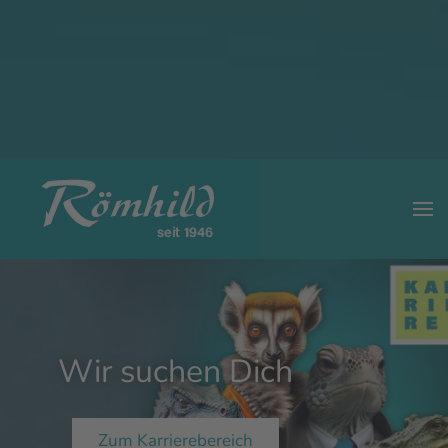
Lesemodus
Inhaltsskalierung
100
%
Schriftgröße
100
%
Zeilenhöhe
100
%
Buchstabenabstand
100
%
Wir suchen Dich
Zum Karrierebereich