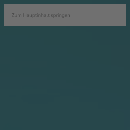
Zum Hauptinhalt springen
Eingabehilfen öffnen
Farben umkehren
Monochrom
Dunkler Kontrast
Heller Kontrast
Niedrige Sättigung
Hohe Sättigung
Links hervorheben
Überschriften hervorheben
Bildschirmleser